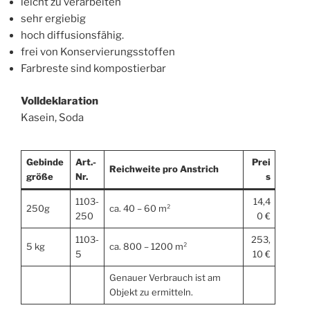
leicht zu verarbeiten
sehr ergiebig
hoch diffusionsfähig.
frei von Konservierungsstoffen
Farbreste sind kompostierbar
Volldeklaration
Kasein, Soda
Gebinde
Art.-
Prei
Reichweite pro Anstrich
größe
Nr.
s
1103-
14,4
250g
ca. 40 – 60 m²
250
0 €
1103-
253,
5 kg
ca. 800 – 1200 m²
5
10 €
Genauer Verbrauch ist am
Objekt zu ermitteln.