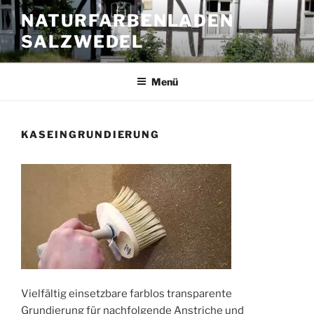
Zum
NATURFARBENLADEN
Inhalt
SALZWEDEL
springen
Menü
KASEINGRUNDIERUNG
Vielfältig einsetzbare farblos transparente
Grundierung für nachfolgende Anstriche und