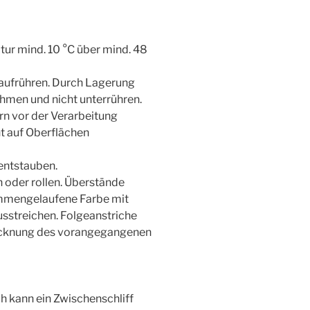
ur mind. 10 °C über mind. 48
 aufrühren. Durch Lagerung
hmen und nicht unterrühren.
 vor der Verarbeitung
t auf Oberflächen
entstauben.
 oder rollen. Überstände
ammengelaufene Farbe mit
sstreichen. Folgeanstriche
rocknung des vorangegangenen
 kann ein Zwischenschliff