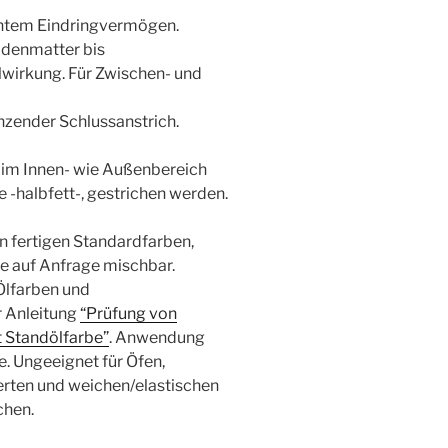
lentem Eindringvermögen.
eidenmatter bis
lwirkung. Für Zwischen- und
änzender Schlussanstrich.
 im Innen- wie Außenbereich
 -halbfett-, gestrichen werden.
en fertigen Standardfarben,
ne auf Anfrage mischbar.
Ölfarben und
r Anleitung
“Prüfung von
t Standölfarbe”
. Anwendung
. Ungeeignet für Öfen,
erten und weichen/elastischen
chen.