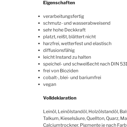
Eigenschaften
verarbeitungsfertig
schmutz- und wasserabweisend
sehr hohe Deckkraft
platzt, reißt, blättert nicht
harzfrei, wetterfest und elastisch
diffusionsfähig
leicht Instand zu halten
speichel- und schweißecht nach DIN 53
frei von Bioziden
cobalt-, blei- und bariumfrei
vegan
Volldeklaration
Leinöl, Leinölstandöl, Holzölstandöl, Ba
Talkum, Kieselsäure, Quellton, Quarz, M
Calciumtrockner. Pigmente je nach Far