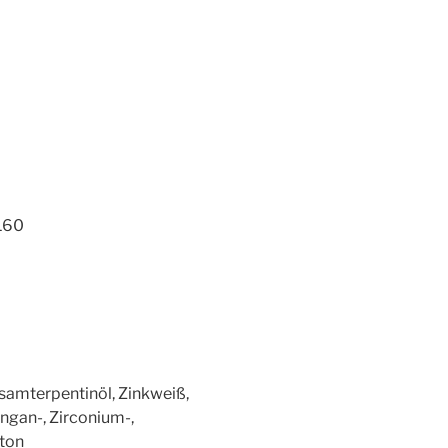
160
lsamterpentinöl, Zinkweiß,
angan-, Zirconium-,
bton