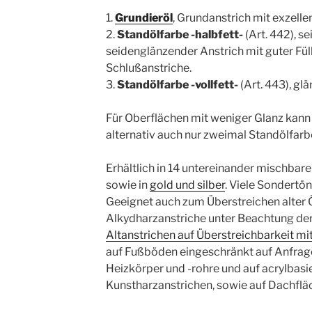
1.
Grundieröl
, Grundanstrich mit exzel
2.
Standölfarbe -halbfett-
(Art. 442), s
seidenglänzender Anstrich mit guter Fül
Schlußanstriche.
3.
Standölfarbe -vollfett-
(Art. 443), gl
Für Oberflächen mit weniger Glanz kann
alternativ auch nur zweimal Standölfarbe
Erhältlich in 14 untereinander mischbar
sowie in
gold und silber
. Viele Sondertö
Geeignet auch zum Überstreichen alter 
Alkydharzanstriche unter Beachtung de
Altanstrichen auf Überstreichbarkeit mi
auf Fußböden eingeschränkt auf Anfrage
Heizkörper und -rohre und auf acrylbasi
Kunstharzanstrichen, sowie auf Dachflä