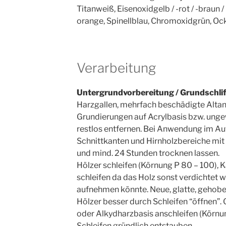
Titanweiß, Eisenoxidgelb / -rot / -braun /
orange, Spinellblau, Chromoxidgrün, Ock
Verarbeitung
Untergrundvorbereitung / Grundschlif
Harzgallen, mehrfach beschädigte Altan
Grundierungen auf Acrylbasis bzw. un
restlos entfernen. Bei Anwendung im A
Schnittkanten und Hirnholzbereiche m
und mind. 24 Stunden trocknen lassen.
Hölzer schleifen (Körnung P 80 – 100), K
schleifen da das Holz sonst verdichtet w
aufnehmen könnte. Neue, glatte, gehobel
Hölzer besser durch Schleifen “öffnen”. 
oder Alkydharzbasis anschleifen (Körnu
Schleifen gründlich entstauben.