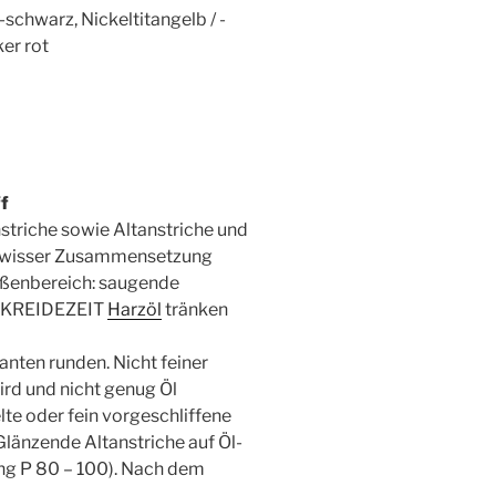
 -schwarz, Nickeltitangelb / -
er rot
f
striche sowie Altanstriche und
gewisser Zusammensetzung
ußenbereich: saugende
it KREIDEZEIT
Harzöl
tränken
anten runden. Nicht feiner
ird und nicht genug Öl
te oder fein vorgeschliffene
Glänzende Altanstriche auf Öl-
ng P 80 – 100). Nach dem